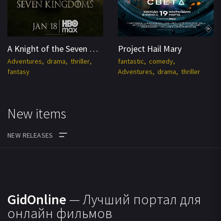
A Knight of the Seven Kingdoms
Project Hail Mary
Adventures
drama
thriller
fantastic
comedy
fantasy
Adventures
drama
thriller
New items
MOVIES
TV SERIES
GidOnline
— Лучший портал для
CARTOONS
онлайн фильмов