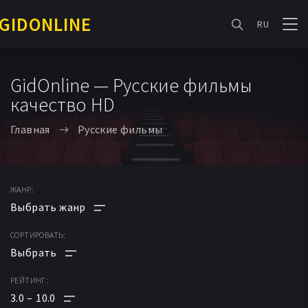
GIDONLINE
RU
GidOnline — Русские фильмы
качество HD
Главная
Русские фильмы
ЖАНР:
СОРТИРОВАТЬ:
АНИМЕ
МУЛЬТФИЛЬМ
РЕЙТИНГ:
ПО РЕЙТИНГУ
ФАНТАСТИКА
3.0
10.0